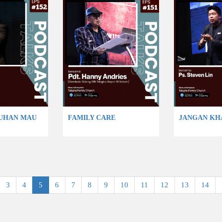
TUHAN MAU
FAMILY CARE
JANGAN KH
3
4
5
6
7
8
9
10
11
12
13
14