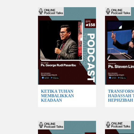
KETIKA TUHAN
TRANSFOR
MEMBALIKKAN
HADASSAH 
KEADAAN
HEPHZIBAH