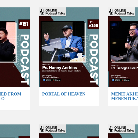
MED FROM
PORTAL OF HEAVEN
MENIT AKHI
TO
MENENTUK