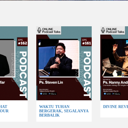
HAT
WAKTU TUHAN
DIVINE REV
YOUR
BERGERAK, SEGALANYA
BERBALIK