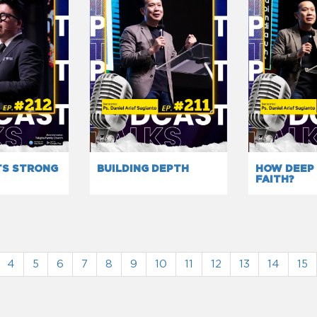
TS STRONG
BUILDING DEPTH
HOW DEEP 
FAITH?
4
5
6
7
8
9
10
11
12
13
14
15