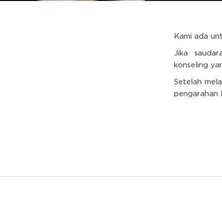
Kami ada un
Jika saudar
konseling yan
Setelah mela
pengarahan le